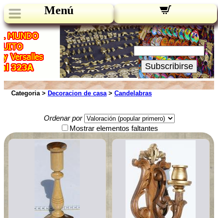
Menú
Novedades:
Su Email:
Subscribirse
Categoria >
Decoracion de casa
>
Candelabras
Ordenar por
Mostrar elementos faltantes