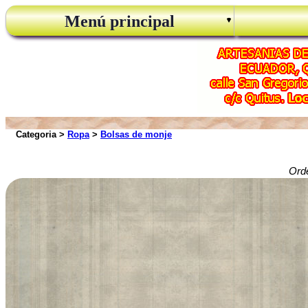
Menú principal
Categoria >
Ropa
>
Bolsas de monje
Ord