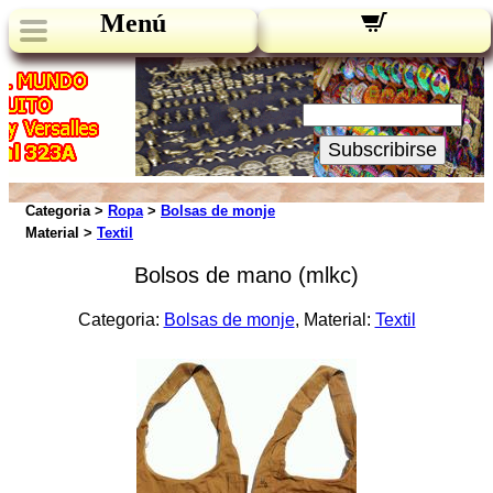
Menú
Novedades:
Su Email:
Subscribirse
Categoria >
Ropa
>
Bolsas de monje
Material >
Textil
Bolsos de mano (mlkc)
Categoria:
Bolsas de monje
, Material:
Textil