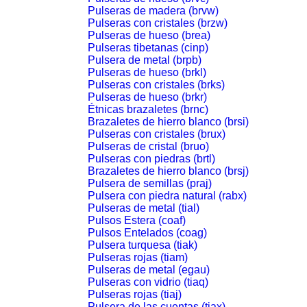
Pulseras de madera (brvw)
Pulseras con cristales (brzw)
Pulseras de hueso (brea)
Pulseras tibetanas (cinp)
Pulsera de metal (brpb)
Pulseras de hueso (brkl)
Pulseras con cristales (brks)
Pulseras de hueso (brkr)
Étnicas brazaletes (brnc)
Brazaletes de hierro blanco (brsi)
Pulseras con cristales (brux)
Pulseras de cristal (bruo)
Pulseras con piedras (brtl)
Brazaletes de hierro blanco (brsj)
Pulsera de semillas (praj)
Pulsera con piedra natural (rabx)
Pulseras de metal (tial)
Pulsos Estera (coaf)
Pulsos Entelados (coag)
Pulsera turquesa (tiak)
Pulseras rojas (tiam)
Pulseras de metal (egau)
Pulseras con vidrio (tiaq)
Pulseras rojas (tiaj)
Pulsera de las cuentas (tiax)