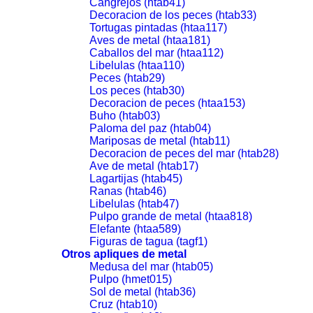
Cangrejos (htab41)
Decoracion de los peces (htab33)
Tortugas pintadas (htaa117)
Aves de metal (htaa181)
Caballos del mar (htaa112)
Libelulas (htaa110)
Peces (htab29)
Los peces (htab30)
Decoracion de peces (htaa153)
Buho (htab03)
Paloma del paz (htab04)
Mariposas de metal (htab11)
Decoracion de peces del mar (htab28)
Ave de metal (htab17)
Lagartijas (htab45)
Ranas (htab46)
Libelulas (htab47)
Pulpo grande de metal (htaa818)
Elefante (htaa589)
Figuras de tagua (tagf1)
Otros apliques de metal
Medusa del mar (htab05)
Pulpo (hmet015)
Sol de metal (htab36)
Cruz (htab10)