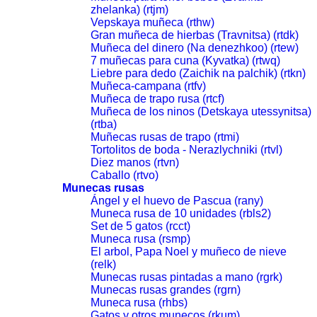
zhelanka) (rtjm)
Vepskaya muñeca (rthw)
Gran muñeca de hierbas (Travnitsa) (rtdk)
Muñeca del dinero (Na denezhkoo) (rtew)
7 muñecas para cuna (Kyvatka) (rtwq)
Liebre para dedo (Zaichik na palchik) (rtkn)
Muñeca-campana (rtfv)
Muñeca de trapo rusa (rtcf)
Muñeca de los ninos (Detskaya utessynitsa)
(rtba)
Muñecas rusas de trapo (rtmi)
Tortolitos de boda - Nerazlychniki (rtvl)
Diez manos (rtvn)
Caballo (rtvo)
Munecas rusas
Ángel y el huevo de Pascua (rany)
Muneca rusa de 10 unidades (rbls2)
Set de 5 gatos (rcct)
Muneca rusa (rsmp)
El arbol, Papa Noel y muñeco de nieve
(relk)
Munecas rusas pintadas a mano (rgrk)
Munecas rusas grandes (rgrn)
Muneca rusa (rhbs)
Gatos y otros munecos (rkum)