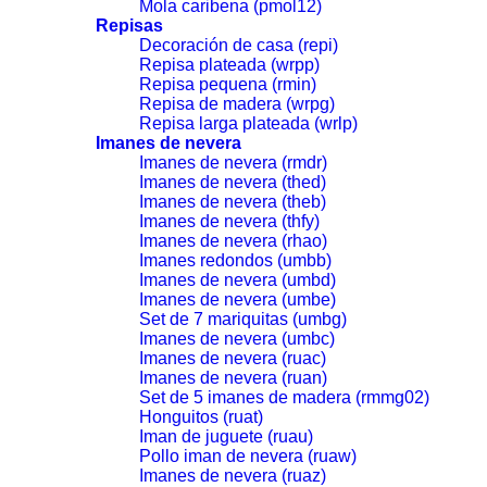
Mola caribena (pmol12)
Repisas
Decoración de casa (repi)
Repisa plateada (wrpp)
Repisa pequena (rmin)
Repisa de madera (wrpg)
Repisa larga plateada (wrlp)
Imanes de nevera
Imanes de nevera (rmdr)
Imanes de nevera (thed)
Imanes de nevera (theb)
Imanes de nevera (thfy)
Imanes de nevera (rhao)
Imanes redondos (umbb)
Imanes de nevera (umbd)
Imanes de nevera (umbe)
Set de 7 mariquitas (umbg)
Imanes de nevera (umbc)
Imanes de nevera (ruac)
Imanes de nevera (ruan)
Set de 5 imanes de madera (rmmg02)
Honguitos (ruat)
Iman de juguete (ruau)
Pollo iman de nevera (ruaw)
Imanes de nevera (ruaz)