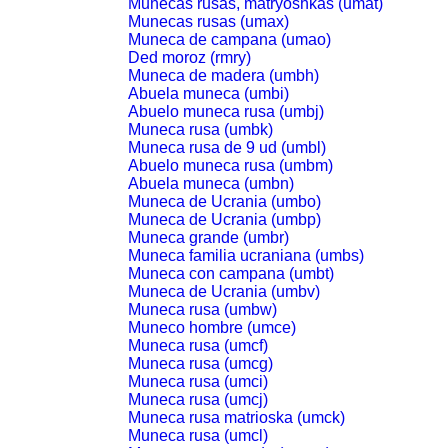
Munecas rusas, matryoshkas (umat)
Munecas rusas (umax)
Muneca de campana (umao)
Ded moroz (rmry)
Muneca de madera (umbh)
Abuela muneca (umbi)
Abuelo muneca rusa (umbj)
Muneca rusa (umbk)
Muneca rusa de 9 ud (umbl)
Abuelo muneca rusa (umbm)
Abuela muneca (umbn)
Muneca de Ucrania (umbo)
Muneca de Ucrania (umbp)
Muneca grande (umbr)
Muneca familia ucraniana (umbs)
Muneca con campana (umbt)
Muneca de Ucrania (umbv)
Muneca rusa (umbw)
Muneco hombre (umce)
Muneca rusa (umcf)
Muneca rusa (umcg)
Muneca rusa (umci)
Muneca rusa (umcj)
Muneca rusa matrioska (umck)
Muneca rusa (umcl)