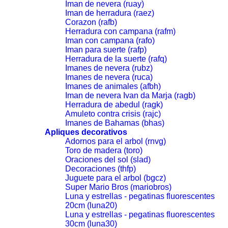
Iman de nevera (ruay)
Iman de herradura (raez)
Corazon (rafb)
Herradura con campana (rafm)
Iman con campana (rafo)
Iman para suerte (rafp)
Herradura de la suerte (rafq)
Imanes de nevera (rubz)
Imanes de nevera (ruca)
Imanes de animales (afbh)
Iman de nevera Ivan da Marja (ragb)
Herradura de abedul (ragk)
Amuleto contra crisis (rajc)
Imanes de Bahamas (bhas)
Apliques decorativos
Adornos para el arbol (rnvg)
Toro de madera (toro)
Oraciones del sol (slad)
Decoraciones (thfp)
Juguete para el arbol (bgcz)
Super Mario Bros (mariobros)
Luna y estrellas - pegatinas fluorescentes
20cm (luna20)
Luna y estrellas - pegatinas fluorescentes
30cm (luna30)