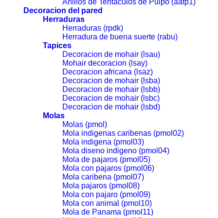
Anillos de Tentáculos de Pulpo (aatp1)
Decoracion del pared
Herraduras
Herraduras (rpdk)
Herradura de buena suerte (rabu)
Tapices
Decoracion de mohair (lsau)
Mohair decoracion (lsay)
Decoracion africana (lsaz)
Decoracion de mohair (lsba)
Decoracion de mohair (lsbb)
Decoracion de mohair (lsbc)
Decoracion de mohair (lsbd)
Molas
Molas (pmol)
Mola indigenas caribenas (pmol02)
Mola indigena (pmol03)
Mola diseno indigeno (pmol04)
Mola de pajaros (pmol05)
Mola con pajaros (pmol06)
Mola caribena (pmol07)
Mola pajaros (pmol08)
Mola con pajaro (pmol09)
Mola con animal (pmol10)
Mola de Panama (pmol11)