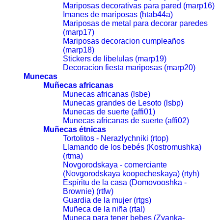
Mariposas decorativas para pared (marp16)
Imanes de mariposas (htab44a)
Mariposas de metal para decorar paredes
(marp17)
Mariposas decoracion cumpleaños
(marp18)
Stickers de libelulas (marp19)
Decoracion fiesta mariposas (marp20)
Munecas
Muñecas africanas
Munecas africanas (lsbe)
Munecas grandes de Lesoto (lsbp)
Munecas de suerte (affi01)
Munecas africanas de suerte (affi02)
Muñecas étnicas
Tortolitos - Nerazlychniki (rtop)
Llamando de los bebés (Kostromushka)
(rtma)
Novgorodskaya - comerciante
(Novgorodskaya koopecheskaya) (rtyh)
Espíritu de la casa (Domovooshka -
Brownie) (rtfw)
Guardia de la mujer (rtgs)
Muñeca de la niña (rtal)
Muneca para tener bebes (Zvanka-