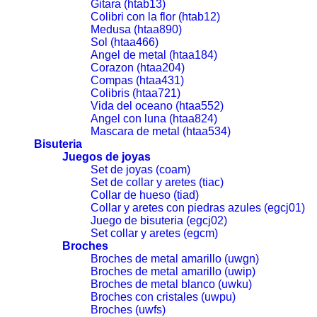
Gitara (htab13)
Colibri con la flor (htab12)
Medusa (htaa890)
Sol (htaa466)
Angel de metal (htaa184)
Corazon (htaa204)
Compas (htaa431)
Colibris (htaa721)
Vida del oceano (htaa552)
Angel con luna (htaa824)
Mascara de metal (htaa534)
Bisuteria
Juegos de joyas
Set de joyas (coam)
Set de collar y aretes (tiac)
Collar de hueso (tiad)
Collar y aretes con piedras azules (egcj01)
Juego de bisuteria (egcj02)
Set collar y aretes (egcm)
Broches
Broches de metal amarillo (uwgn)
Broches de metal amarillo (uwip)
Broches de metal blanco (uwku)
Broches con cristales (uwpu)
Broches (uwfs)