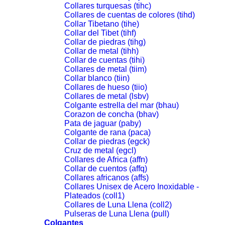
Collares turquesas (tihc)
Collares de cuentas de colores (tihd)
Collar Tibetano (tihe)
Collar del Tibet (tihf)
Collar de piedras (tihg)
Collar de metal (tihh)
Collar de cuentas (tihi)
Collares de metal (tiim)
Collar blanco (tiin)
Collares de hueso (tiio)
Collares de metal (lsbv)
Colgante estrella del mar (bhau)
Corazon de concha (bhav)
Pata de jaguar (paby)
Colgante de rana (paca)
Collar de piedras (egck)
Cruz de metal (egcl)
Collares de Africa (affn)
Collar de cuentos (affq)
Collares africanos (affs)
Collares Unisex de Acero Inoxidable -
Plateados (coll1)
Collares de Luna Llena (coll2)
Pulseras de Luna Llena (pull)
Colgantes