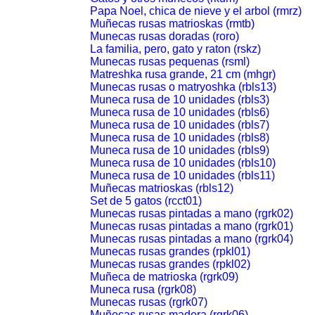
Papa Noel, chica de nieve y el arbol (rmrz)
Muñecas rusas matrioskas (rmtb)
Munecas rusas doradas (roro)
La familia, pero, gato y raton (rskz)
Munecas rusas pequenas (rsml)
Matreshka rusa grande, 21 cm (mhgr)
Munecas rusas o matryoshka (rbls13)
Muneca rusa de 10 unidades (rbls3)
Muneca rusa de 10 unidades (rbls6)
Muneca rusa de 10 unidades (rbls7)
Muneca rusa de 10 unidades (rbls8)
Muneca rusa de 10 unidades (rbls9)
Muneca rusa de 10 unidades (rbls10)
Muneca rusa de 10 unidades (rbls11)
Muñecas matrioskas (rbls12)
Set de 5 gatos (rcct01)
Munecas rusas pintadas a mano (rgrk02)
Munecas rusas pintadas a mano (rgrk01)
Munecas rusas pintadas a mano (rgrk04)
Munecas rusas grandes (rpkl01)
Munecas rusas grandes (rpkl02)
Muñeca de matrioska (rgrk09)
Muneca rusa (rgrk08)
Munecas rusas (rgrk07)
Muñecas rusas madera (rgrk06)