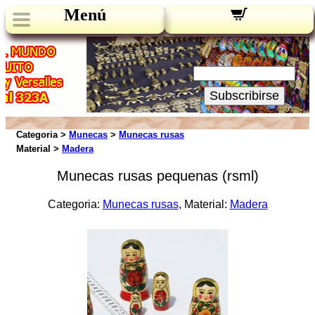
Menú
Novedades:
Su Email:
Subscribirse
Categoria >
Munecas
>
Munecas rusas
Material >
Madera
Munecas rusas pequenas (rsml)
Categoria:
Munecas rusas
, Material:
Madera