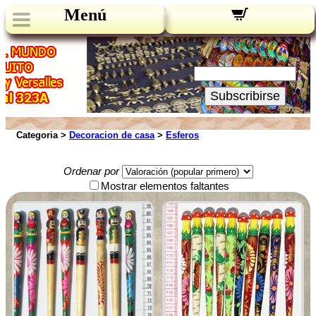
Menú
Novedades:
Su Email:
Subscribirse
Categoria >
Decoracion de casa
>
Esferos
Ordenar por
Mostrar elementos faltantes