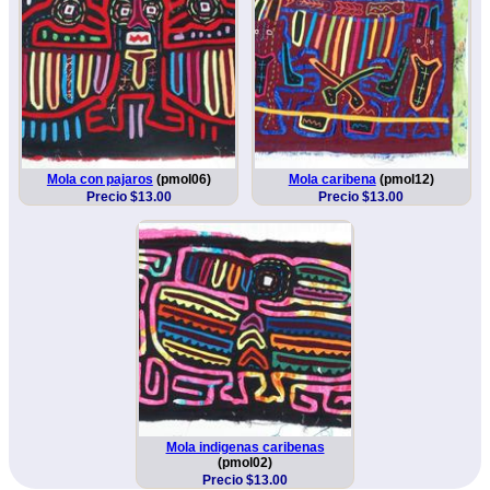
Mola con pajaros
(pmol06)
Mola caribena
(pmol12)
Precio $13.00
Precio $13.00
Mola indigenas caribenas
(pmol02)
Precio $13.00