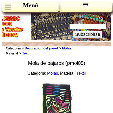
Menú
Novedades:
Su Email:
Subscribirse
Categoria >
Decoracion del pared
>
Molas
Material >
Textil
Mola de pajaros (pmol05)
Categoria:
Molas
, Material:
Textil