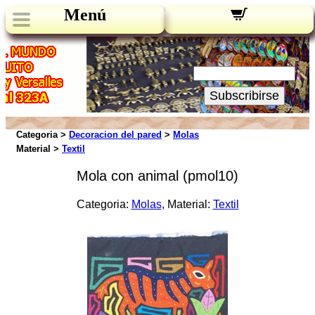
Menú
Novedades:
Su Email:
Subscribirse
Categoria >
Decoracion del pared
>
Molas
Material >
Textil
Mola con animal (pmol10)
Categoria:
Molas
, Material:
Textil