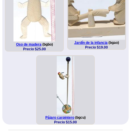
Jardín de la infancia
(bgao)
Oso de madera
(bgbo)
Precio $19.00
Precio $25.00
Pájaro carpintero
(bgcu)
Precio $15.00