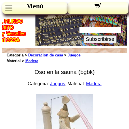
Menú
Novedades:
Su Email:
Subscribirse
Categoria >
Decoracion de casa
>
Juegos
Material >
Madera
Oso en la sauna (bgbk)
Categoria:
Juegos
, Material:
Madera