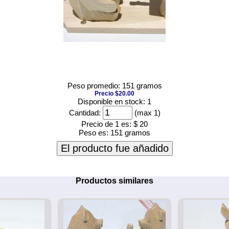
Peso promedio: 151 gramos
Precio $20.00
Disponible en stock: 1
Cantidad:
(max 1)
Precio de 1 es:
$ 20
Peso es:
151 gramos
El producto fue añadido
Productos similares