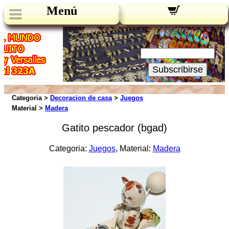
Menú
Novedades:
Su Email:
Subscribirse
Categoria >
Decoracion de casa
>
Juegos
Material >
Madera
Gatito pescador (bgad)
Categoria:
Juegos
, Material:
Madera