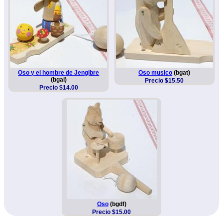
Oso y el hombre de Jengibre
Oso musico
(bgat)
(bgai)
Precio $15.50
Precio $14.00
Oso
(bgdf)
Precio $15.00