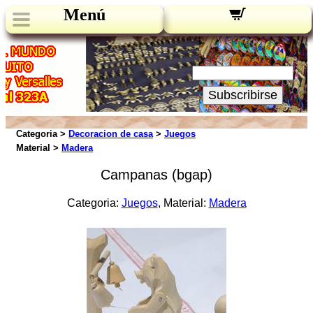
Menú
Novedades:
Su Email:
Subscribirse
Categoria >
Decoracion de casa
>
Juegos
Material >
Madera
Campanas (bgap)
Categoria:
Juegos
, Material:
Madera