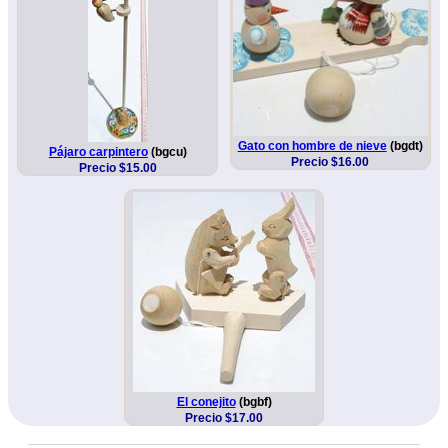
Gato con hombre de nieve
(bgdt)
Pájaro carpintero
(bgcu)
Precio $16.00
Precio $15.00
El conejito
(bgbf)
Precio $17.00