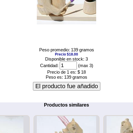
Peso promedio: 139 gramos
Precio $18.00
Disponible en stock: 3
Cantidad:
(max 3)
Precio de 1 es:
$ 18
Peso es:
139 gramos
El producto fue añadido
Productos similares