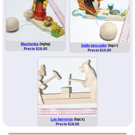
Mashenka
(bgbg)
Gallo pescador
(bgcr)
Precio $16.00
Precio $15.00
Los herreros
(bgcx)
Precio $18.00