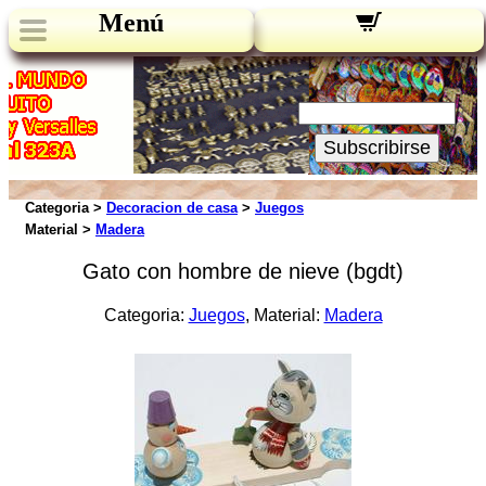
Menú
Novedades:
Su Email:
Subscribirse
Categoria >
Decoracion de casa
>
Juegos
Material >
Madera
Gato con hombre de nieve (bgdt)
Categoria:
Juegos
, Material:
Madera