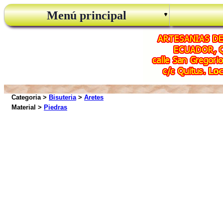
Menú principal
Categoria >
Bisuteria
>
Aretes
Material >
Piedras