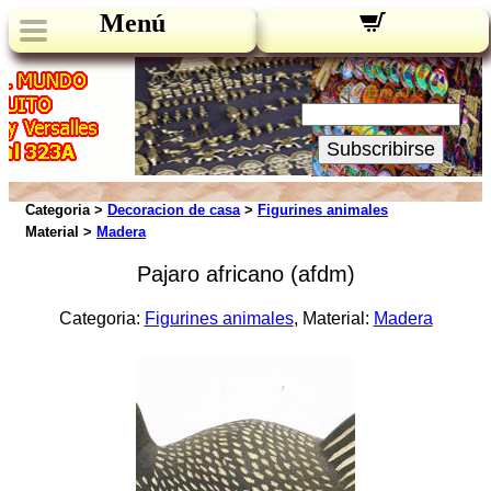
Menú
Novedades:
Su Email:
Subscribirse
Categoria >
Decoracion de casa
>
Figurines animales
Material >
Madera
Pajaro africano (afdm)
Categoria:
Figurines animales
, Material:
Madera