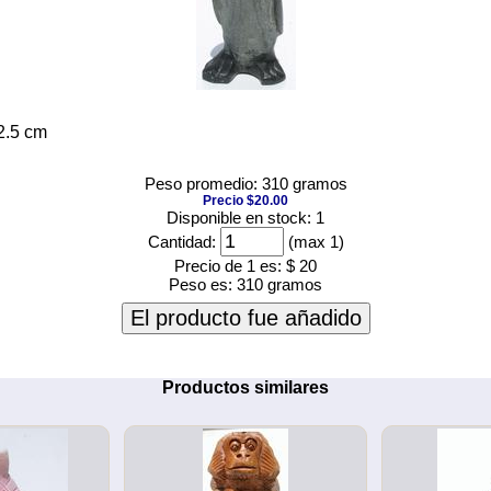
2.5 cm
Peso promedio: 310 gramos
Precio $20.00
Disponible en stock: 1
Cantidad:
(max 1)
Precio de 1 es:
$ 20
Peso es:
310 gramos
El producto fue añadido
Productos similares