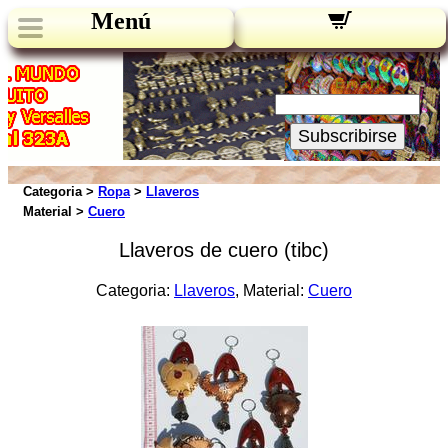
Menú
Novedades:
Su Email:
Subscribirse
Categoria >
Ropa
>
Llaveros
Material >
Cuero
Llaveros de cuero (tibc)
Categoria:
Llaveros
, Material:
Cuero