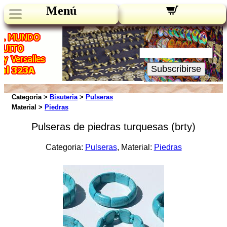
Menú
Novedades:
Su Email:
Subscribirse
Categoria >
Bisuteria
>
Pulseras
Material >
Piedras
Pulseras de piedras turquesas (brty)
Categoria:
Pulseras
, Material:
Piedras