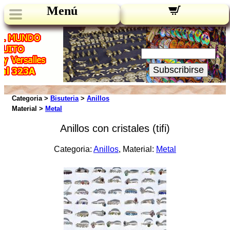
Menú
Novedades:
Su Email:
Subscribirse
Categoria >
Bisuteria
>
Anillos
Material >
Metal
Anillos con cristales (tifi)
Categoria:
Anillos
, Material:
Metal