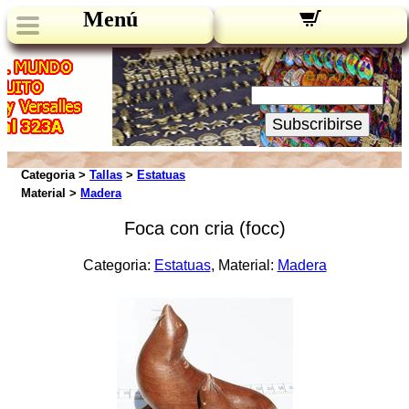
Menú
Novedades:
Su Email:
Subscribirse
Categoria >
Tallas
>
Estatuas
Material >
Madera
Foca con cria (focc)
Categoria:
Estatuas
, Material:
Madera