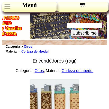
Menú
Novedades:
Su Email:
Subscribirse
Categoria >
Otros
Material >
Corteza de abedul
Encendedores (ragi)
Categoria:
Otros
, Material:
Corteza de abedul