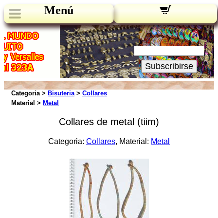
Menú
Novedades:
Su Email:
Subscribirse
Categoria >
Bisuteria
>
Collares
Material >
Metal
Collares de metal (tiim)
Categoria:
Collares
, Material:
Metal