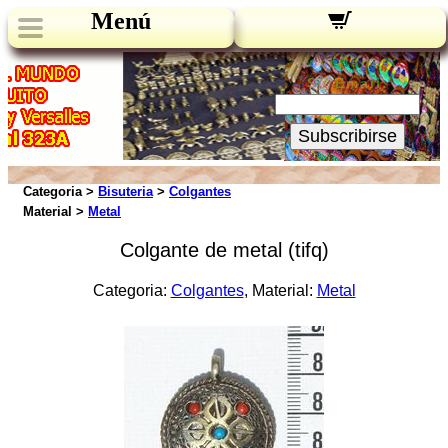
Menú
Novedades:
Su Email:
Subscribirse
Categoria >
Bisuteria
>
Colgantes
Material >
Metal
Colgante de metal (tifq)
Categoria:
Colgantes
, Material:
Metal