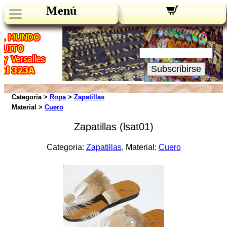
Menú
Novedades:
Su Email:
Subscribirse
Categoria >
Ropa
>
Zapatillas
Material >
Cuero
Zapatillas (lsat01)
Categoria:
Zapatillas
, Material:
Cuero