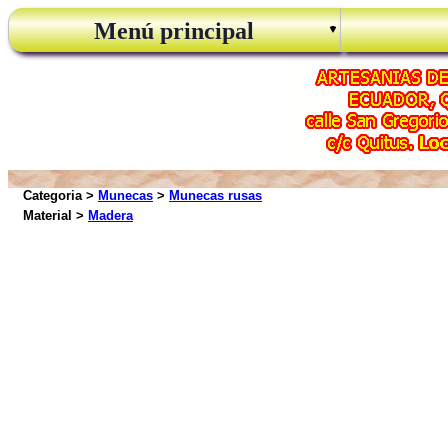
Menú principal
Categoria >
Munecas
>
Munecas rusas
Material >
Madera