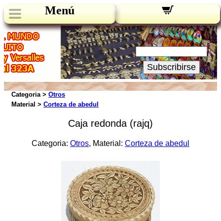
Menú
Novedades:
Su Email:
Subscribirse
Categoria >
Otros
Material >
Corteza de abedul
Caja redonda (rajq)
Categoria:
Otros
, Material:
Corteza de abedul