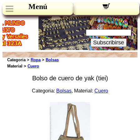
Menú
Novedades:
Su Email:
Subscribirse
Categoria >
Ropa
>
Bolsas
Material >
Cuero
Bolso de cuero de yak (tiei)
Categoria:
Bolsas
, Material:
Cuero