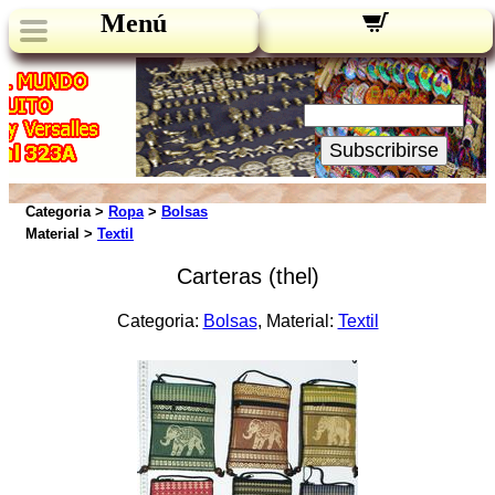
Menú
Novedades:
Su Email:
Subscribirse
Categoria >
Ropa
>
Bolsas
Material >
Textil
Carteras (thel)
Categoria:
Bolsas
, Material:
Textil