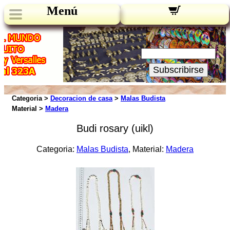
Menú
Novedades:
Su Email:
Subscribirse
Categoria >
Decoracion de casa
>
Malas Budista
Material >
Madera
Budi rosary (uikl)
Categoria:
Malas Budista
, Material:
Madera