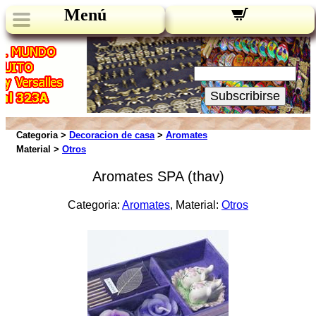
Menú
Novedades:
Su Email:
Subscribirse
Categoria >
Decoracion de casa
>
Aromates
Material >
Otros
Aromates SPA (thav)
Categoria:
Aromates
, Material:
Otros