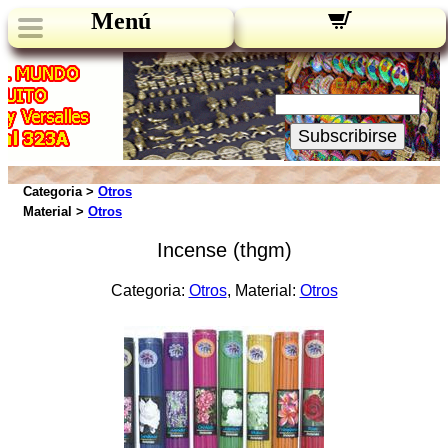
Menú
Novedades:
Su Email:
Subscribirse
Categoria >
Otros
Material >
Otros
Incense (thgm)
Categoria:
Otros
, Material:
Otros