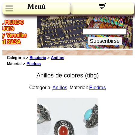
Menú
Novedades:
Su Email:
Subscribirse
Categoria >
Bisuteria
>
Anillos
Material >
Piedras
Anillos de colores (tibg)
Categoria:
Anillos
, Material:
Piedras