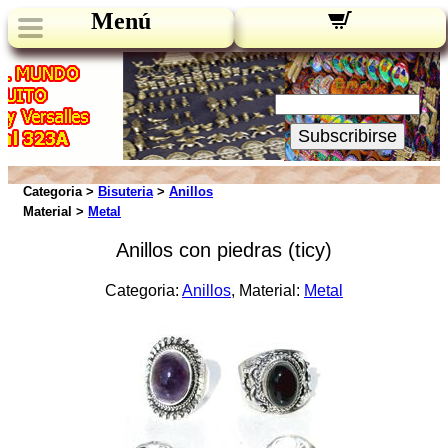
Menú
Novedades:
Su Email:
Subscribirse
Categoria >
Bisuteria
>
Anillos
Material >
Metal
Anillos con piedras (ticy)
Categoria:
Anillos
, Material:
Metal