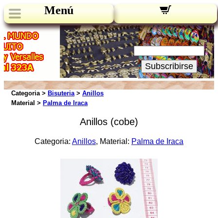
Menú
Novedades:
Su Email:
Subscribirse
Categoria >
Bisuteria
>
Anillos
Material >
Palma de Iraca
Anillos (cobe)
Categoria:
Anillos
, Material:
Palma de Iraca