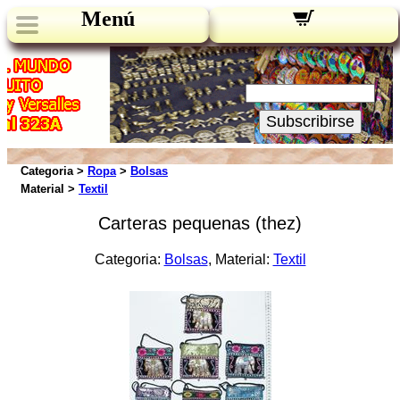
Menú
Novedades:
Su Email:
Subscribirse
Categoria >
Ropa
>
Bolsas
Material >
Textil
Carteras pequenas (thez)
Categoria:
Bolsas
, Material:
Textil