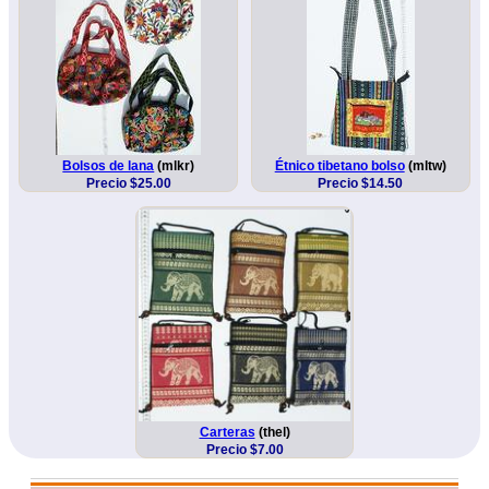
Bolsos de lana
(mlkr)
Étnico tibetano bolso
(mltw)
Precio $25.00
Precio $14.50
Carteras
(thel)
Precio $7.00