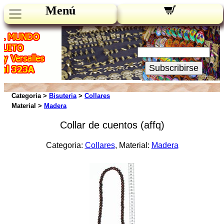
Menú
Novedades:
Su Email:
Subscribirse
Categoria >
Bisuteria
>
Collares
Material >
Madera
Collar de cuentos (affq)
Categoria:
Collares
, Material:
Madera