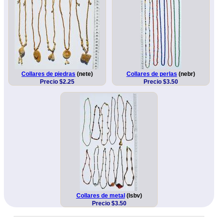
Collares de piedras
(nete)
Collares de perlas
(nebr)
Precio $2.25
Precio $3.50
Collares de metal
(lsbv)
Precio $3.50