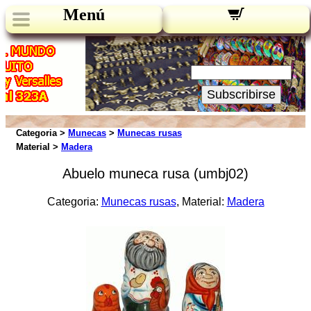
Menú
Novedades:
Su Email:
Subscribirse
Categoria >
Munecas
>
Munecas rusas
Material >
Madera
Abuelo muneca rusa (umbj02)
Categoria:
Munecas rusas
, Material:
Madera