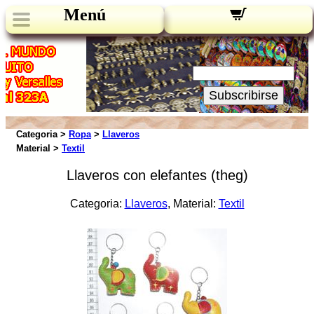
Menú
Novedades:
Su Email:
Subscribirse
Categoria >
Ropa
>
Llaveros
Material >
Textil
Llaveros con elefantes (theg)
Categoria:
Llaveros
, Material:
Textil