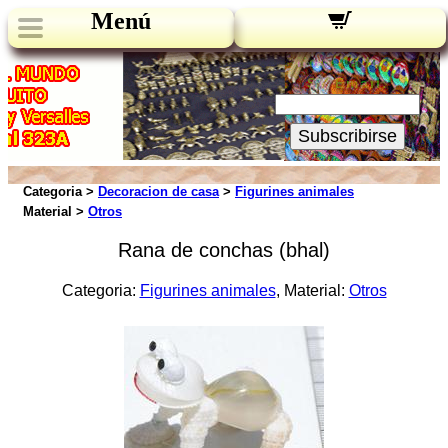
Menú
Novedades:
Su Email:
Subscribirse
Categoria >
Decoracion de casa
>
Figurines animales
Material >
Otros
Rana de conchas (bhal)
Categoria:
Figurines animales
, Material:
Otros