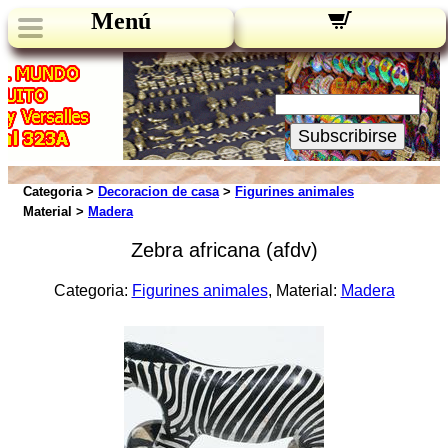
Menú
Novedades:
Su Email:
Subscribirse
Categoria >
Decoracion de casa
>
Figurines animales
Material >
Madera
Zebra africana (afdv)
Categoria:
Figurines animales
, Material:
Madera