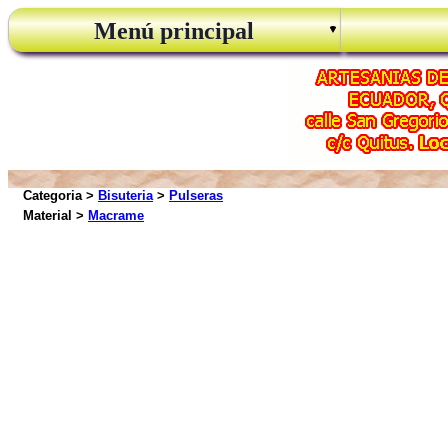
Menú principal
Categoria >
Bisuteria
>
Pulseras
Material >
Macrame