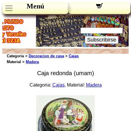
Menú
Novedades:
Su Email:
Subscribirse
Categoria >
Decoracion de casa
>
Cajas
Material >
Madera
Caja redonda (umam)
Categoria:
Cajas
, Material:
Madera