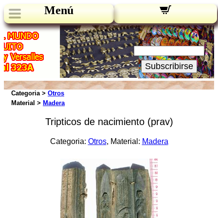
Menú
Novedades:
Su Email:
Subscribirse
Categoria >
Otros
Material >
Madera
Tripticos de nacimiento (prav)
Categoria:
Otros
, Material:
Madera