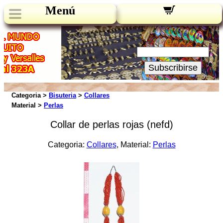
Menú
Novedades:
Su Email:
Subscribirse
Categoria >
Bisuteria
>
Collares
Material >
Perlas
Collar de perlas rojas (nefd)
Categoria:
Collares
, Material:
Perlas