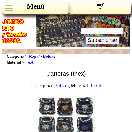
Menú
Novedades:
Su Email:
Subscribirse
Categoria >
Ropa
>
Bolsas
Material >
Textil
Carteras (thex)
Categoria:
Bolsas
, Material:
Textil