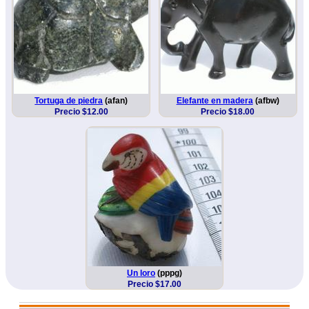
Tortuga de piedra
(afan)
Elefante en madera
(afbw)
Precio $12.00
Precio $18.00
Un loro
(pppg)
Precio $17.00