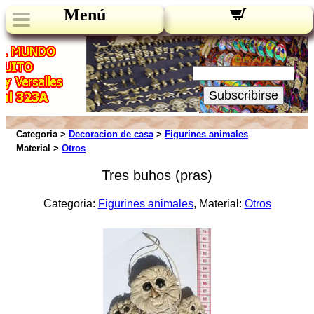
Menú
Novedades:
Su Email:
Subscribirse
Categoria >
Decoracion de casa
>
Figurines animales
Material >
Otros
Tres buhos (pras)
Categoria:
Figurines animales
, Material:
Otros