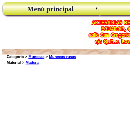
Menú principal
Categoria >
Munecas
>
Munecas rusas
Material >
Madera