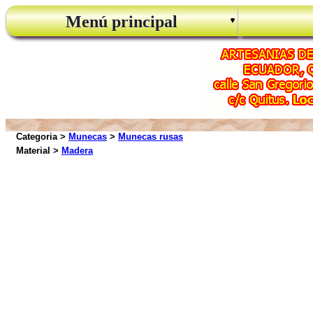
Menú principal
Categoria >
Munecas
>
Munecas rusas
Material >
Madera