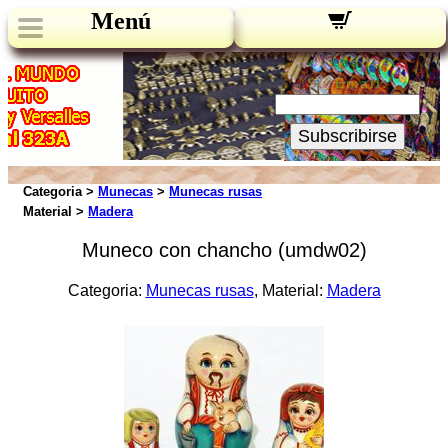
Menú
Novedades:
Su Email:
Subscribirse
Categoria >
Munecas
>
Munecas rusas
Material >
Madera
Muneco con chancho (umdw02)
Categoria:
Munecas rusas
, Material:
Madera